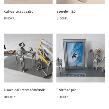
Kutyás-cicás család
Szerelem 2.0
38.000
Ft
14.900
Ft
A sokoldalú tervezőmérnök
Szörföző pár
38.000
Ft
29.000
Ft