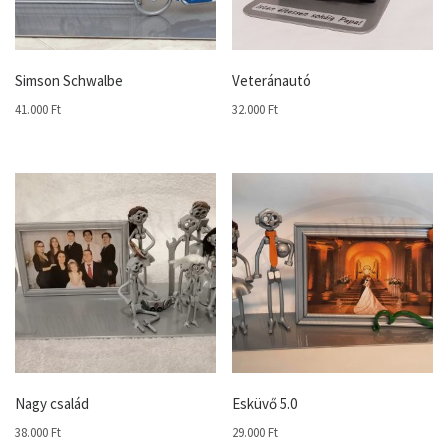
Simson Schwalbe
Veteránautó
41.000
Ft
32.000
Ft
Nagy család
Esküvő 5.0
38.000
Ft
29.000
Ft