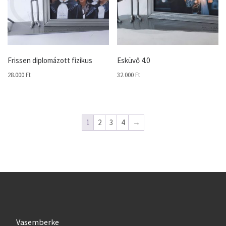
Frissen diplomázott fizikus
Esküvő 4.0
28.000
Ft
32.000
Ft
1
2
3
4
→
Vasemberke