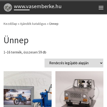
www.vasemberke.hu
Skip to content
Me
Kezdőlap
»
Ajándék katalógus
»
Ünnep
Ünnep
Sorted by latest
1–16 termék, összesen 59 db