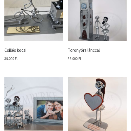
Csillés kocsi
Toronyóra lánccal
39.000
Ft
38.000
Ft