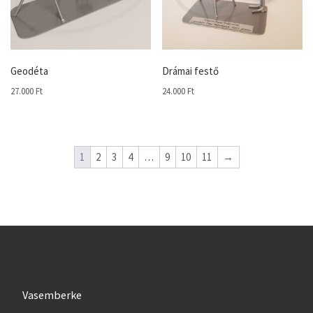
Geodéta
Drámai festő
27.000
Ft
24.000
Ft
1
2
3
4
…
9
10
11
→
Vasemberke