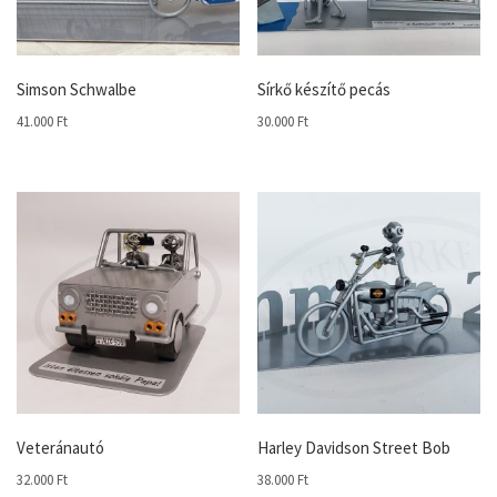
Simson Schwalbe
Sírkő készítő pecás
41.000
Ft
30.000
Ft
Veteránautó
Harley Davidson Street Bob
32.000
Ft
38.000
Ft