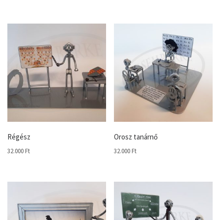
Régész
Orosz tanárnő
32.000
Ft
32.000
Ft