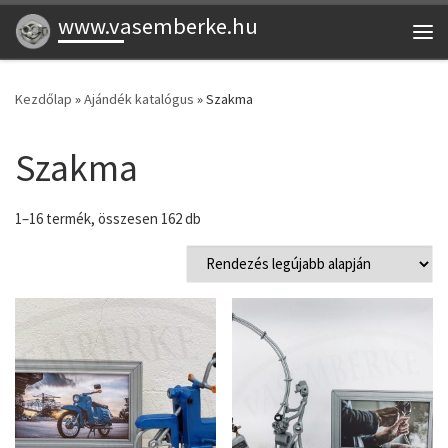
www.vasemberke.hu
Skip to content
Me
Kezdőlap
»
Ajándék katalógus
»
Szakma
Szakma
Sorted by latest
1–16 termék, összesen 162 db