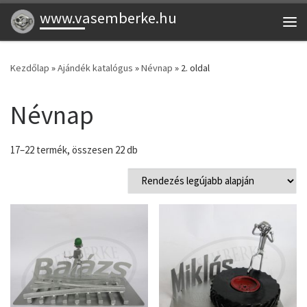
www.vasemberke.hu
Skip to content
Me
Kezdőlap
»
Ajándék katalógus
»
Névnap
»
2. oldal
Névnap
Sorted by latest
17–22 termék, összesen 22 db