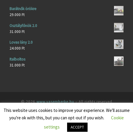
Barátnők örökre
29.000
Ft
Osztályfőnök 2.0
31.000
Ft
Lovas lány 2.0
24.000
Ft
Italboltos
31.000
Ft
© 2026
www.vasemberke.hu
– All rights reserved
This website uses cookies to improve your experience. We'll assume
Fejlesztés:
wSoft
you're ok with this, but you can opt-out if you wish.
Cookie
settings
ACCEPT