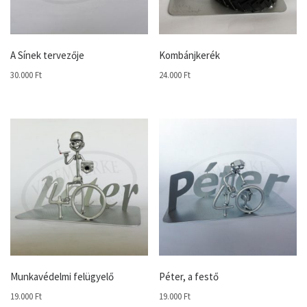
A Sínek tervezője
Kombánjkerék
30.000
Ft
24.000
Ft
Munkavédelmi felügyelő
Péter, a festő
19.000
Ft
19.000
Ft